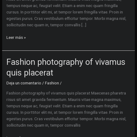
tempus neque ac, feugiat velit. Etiam a enim nec quam fringilla
cursus. In porttitor elit mi, at tempor lorem fringilla vitae. Proin in
egestas purus. Cras vestibulum efficitur tempor. Morbi magna nisl,
sollicitudin nec quam in, tempor convallis […]
Studio
Leer más »
photography
neque
porro
Fashion photography of vivamus
quisquam
est
quis placerat
Deja un comentario
/
Fashion
/
Fashion photography of vivamus quis placerat Maecenas pharetra
risus sit amet gravida fermentum. Mauris vitae magna maximus,
tempus neque ac, feugiat velit. Etiam a enim nec quam fringilla
cursus. In porttitor elit mi, at tempor lorem fringilla vitae. Proin in
egestas purus. Cras vestibulum efficitur tempor. Morbi magna nisl,
sollicitudin nec quam in, tempor convallis