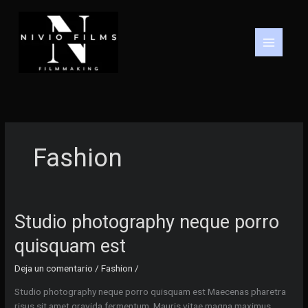
Ir
al
contenido
Fashion
Studio photography neque porro
quisquam est
Deja un comentario
/
Fashion
/
Studio photography neque porro quisquam est Maecenas pharetra
risus sit amet gravida fermentum. Mauris vitae magna maximus,