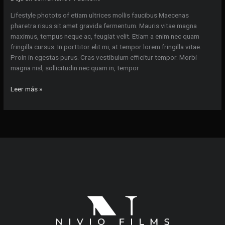
Lifestyle photots of etiam ultrices mollis faucibus Maecenas
pharetra risus sit amet gravida fermentum. Mauris vitae magna
maximus, tempus neque ac, feugiat velit. Etiam a enim nec quam
fringilla cursus. In porttitor elit mi, at tempor lorem fringilla vitae.
Proin in egestas purus. Cras vestibulum efficitur tempor. Morbi
magna nisl, sollicitudin nec quam in, tempor
Lifestyle
Leer más »
photots
of
etiam
ultrices
mollis
faucibus