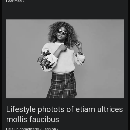
Fashion
Leer más »
photography
of
vivamus
quis
placerat
Lifestyle photots of etiam ultrices
mollis faucibus
Deja un comentario
/
Fashion
/