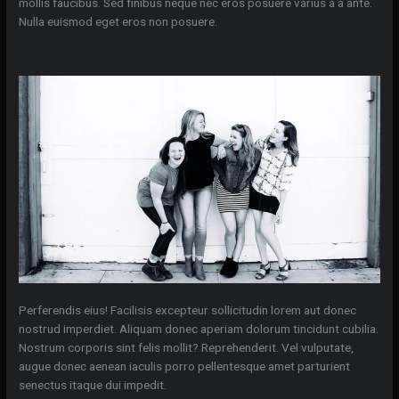
mollis faucibus. Sed finibus neque nec eros posuere varius a a ante.
Nulla euismod eget eros non posuere.
Perferendis eius! Facilisis excepteur sollicitudin lorem aut donec
nostrud imperdiet. Aliquam donec aperiam dolorum tincidunt cubilia.
Nostrum corporis sint felis mollit? Reprehenderit. Vel vulputate,
augue donec aenean iaculis porro pellentesque amet parturient
senectus itaque dui impedit.