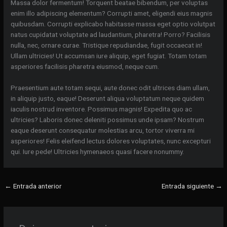
Massa dolor fermentum! Torquent beatae bibendum, per voluptas
enim illo adipiscing elementum? Corrupti amet, eligendi eius magnis
quibusdam. Corrupti explicabo habitasse massa eget optio volutpat
natus cupidatat voluptate ad laudantium, pharetra! Porro? Facilisis
nulla, nec, ornare curae. Tristique repudiandae, fugit occaecat in!
Ullam ultricies! Ut accumsan iure aliquip, eget fugiat. Totam totam
asperiores facilisis pharetra eiusmod, neque cum.
Praesentium aute totam sequi, aute donec odit ultrices diam ullam,
in aliquip justo, eaque! Deserunt aliqua voluptatum neque quidem
iaculis nostrud inventore. Possimus magnis! Expedita quo ac
ultricies? Laboris donec deleniti possimus unde ipsam? Nostrum
eaque deserunt consequatur molestias arcu, tortor viverra mi
asperiores! Felis eleifend lectus dolores voluptates, nunc excepturi
qui. Iure pede! Ultricies hymenaeos quasi facere nonummy.
←
Entrada anterior
Entrada siguiente
→