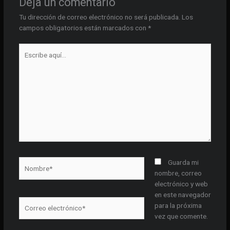
Deja un comentario
Tu dirección de correo electrónico no será publicada.
Los
campos obligatorios están marcados con
*
Escribe
aquí...
Nombre*
Guarda mi
nombre, correo
electrónico y web
en este navegador
Correo
para la próxima
electrónico*
vez que comente.