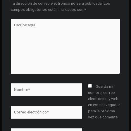
Tu dirección de correo electrónico no será publicada.
Los
campos obligatorios están marcados con
*
Escribe
aquí...
Nombre*
Guarda mi
nombre, correo
electrónico y web
en este navegador
Correo
para la próxima
electrónico*
vez que comente.