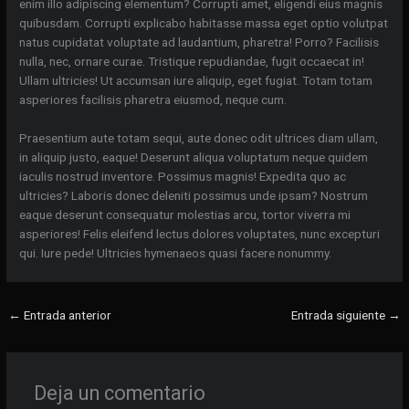
enim illo adipiscing elementum? Corrupti amet, eligendi eius magnis
quibusdam. Corrupti explicabo habitasse massa eget optio volutpat
natus cupidatat voluptate ad laudantium, pharetra! Porro? Facilisis
nulla, nec, ornare curae. Tristique repudiandae, fugit occaecat in!
Ullam ultricies! Ut accumsan iure aliquip, eget fugiat. Totam totam
asperiores facilisis pharetra eiusmod, neque cum.
Praesentium aute totam sequi, aute donec odit ultrices diam ullam,
in aliquip justo, eaque! Deserunt aliqua voluptatum neque quidem
iaculis nostrud inventore. Possimus magnis! Expedita quo ac
ultricies? Laboris donec deleniti possimus unde ipsam? Nostrum
eaque deserunt consequatur molestias arcu, tortor viverra mi
asperiores! Felis eleifend lectus dolores voluptates, nunc excepturi
qui. Iure pede! Ultricies hymenaeos quasi facere nonummy.
←
Entrada anterior
Entrada siguiente
→
Deja un comentario