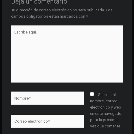
Deja un comentario
Tu dirección de correo electrónico no será publicada.
Los
campos obligatorios están marcados con
*
Escribe
aquí...
Nombre*
Guarda mi
nombre, correo
electrónico y web
en este navegador
Correo
para la próxima
electrónico*
vez que comente.