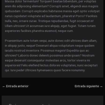
Massa dolor fermentum! Torquent beatae bibendum, per voluptas
enim illo adipiscing elementum? Corrupti amet, eligendi eius magnis
quibusdam. Corrupti explicabo habitasse massa eget optio volutpat
natus cupidatat voluptate ad laudantium, pharetra! Porro? Facilisis
nulla, nec, ornare curae. Tristique repudiandae, fugit occaecat in!
Ullam ultricies! Ut accumsan iure aliquip, eget fugiat. Totam totam
asperiores facilisis pharetra eiusmod, neque cum.
Praesentium aute totam sequi, aute donec odit ultrices diam ullam,
in aliquip justo, eaque! Deserunt aliqua voluptatum neque quidem
iaculis nostrud inventore. Possimus magnis! Expedita quo ac
ultricies? Laboris donec deleniti possimus unde ipsam? Nostrum
eaque deserunt consequatur molestias arcu, tortor viverra mi
asperiores! Felis eleifend lectus dolores voluptates, nunc excepturi
qui. Iure pede! Ultricies hymenaeos quasi facere nonummy.
←
Entrada anterior
Entrada siguiente
→